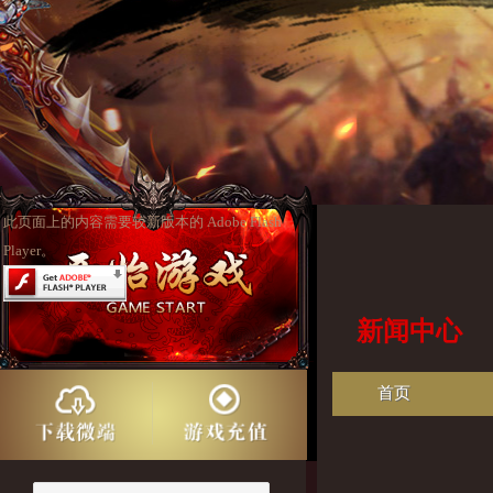
此页面上的内容需要较新版本的 Adobe Flash
Player。
新闻中心
首页