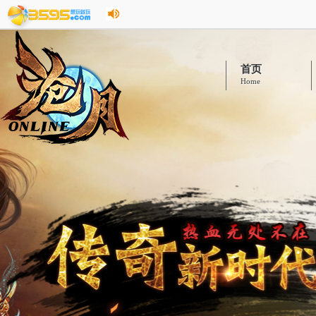
首页
Home